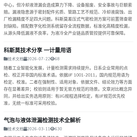
中心，但冷却液泄漏会造成算力下降、设备报废、安全事故与巨额索
赔。漏液隐患源于密封配件劣质、管路工艺不规范、冷却液腐蚀、出
厂检漏精度不足四大问题。科斯莫差压式气密检测方案可前置筛查密
封缺陷，搭配数字化检测系统留存全流程数据，标准化高精度检漏，
从源头降低漏液不良率，为液冷全产业链品质管控提供可靠保障。
科斯莫技术分享 一计量用语
技术文档
2026-07-22
68
随着工业智能化发展，计量检测需求持续提升。日系企业常用的点
检、校正并非国内标准术语。依据JJF 1001-2011，国内规范用语为
检定、校准。二者在强制性、适用对象、依据文件、结论效力等方面
存在显著差异；校验则适用于暂无官方规范的场景。文章对比概念异
同，并给出实务选用原则：有JJG规程选择检定，有JJF规范优先校
准，无统一标准可采用校验。
气泡与液体泄漏检测技术全解析
技术文档
2026-03-11
630