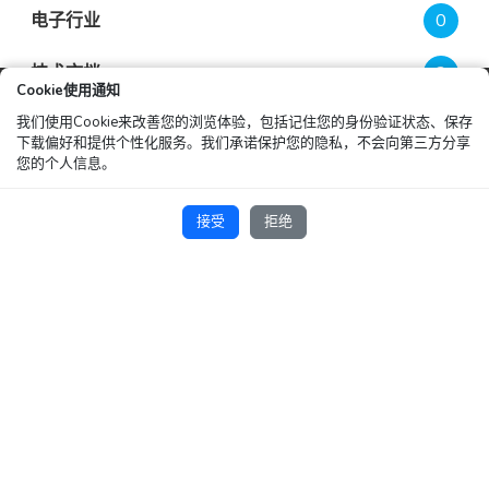
电子行业
0
技术文档
3
Cookie使用通知
我们使用Cookie来改善您的浏览体验，包括记住您的身份验证状态、保存
操作指南
0
下载偏好和提供个性化服务。我们承诺保护您的隐私，不会向第三方分享
您的个人信息。
其他
1
接受
拒绝
最新文章
连载①：液冷普及的背景下，漏液风险从何而来？
2026-07-28
科斯莫技术分享 一计量用语
2026-07-22